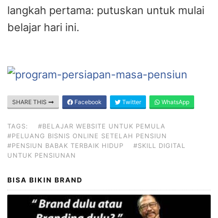
langkah pertama: putuskan untuk mulai
belajar hari ini.
SHARE THIS
Facebook
Twitter
WhatsApp
TAGS:
#BELAJAR WEBSITE UNTUK PEMULA
#PELUANG BISNIS ONLINE SETELAH PENSIUN
#PENSIUN BABAK TERBAIK HIDUP
#SKILL DIGITAL
UNTUK PENSIUNAN
BISA BIKIN BRAND