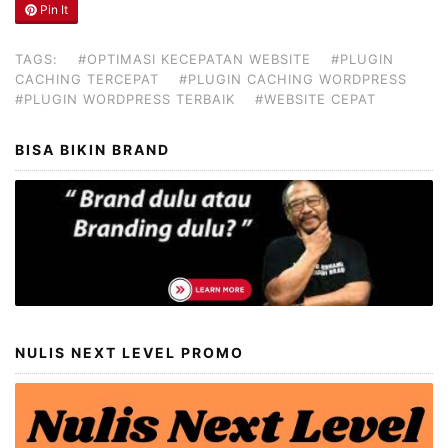
Pin It
TAGS:
#OPTIMASI KECEPATAN WEBSITE
#PLUGIN
CACHING TERCEPAT
#PLUGIN CACHING WORDPRESS
#PLUGIN WORDPRESS TERBAIK
#WEBSITE CEPAT
BISA BIKIN BRAND
NULIS NEXT LEVEL PROMO