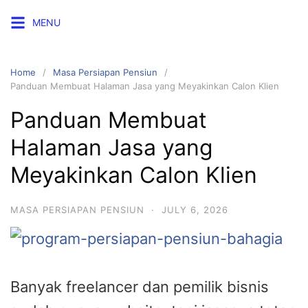
Skip
MENU
to
content
Home
Masa Persiapan Pensiun
Panduan Membuat Halaman Jasa yang Meyakinkan Calon Klien
Panduan Membuat
Halaman Jasa yang
Meyakinkan Calon Klien
MASA PERSIAPAN PENSIUN
·
JULY 6, 2026
Banyak freelancer dan pemilik bisnis